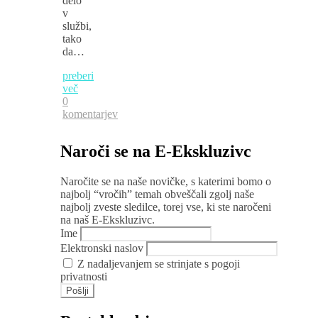
delo
v
službi,
tako
da…
preberi
več
0
komentarjev
Naroči se na E-Ekskluzivc
Naročite se na naše novičke, s katerimi bomo o
najbolj “vročih” temah obveščali zgolj naše
najbolj zveste sledilce, torej vse, ki ste naročeni
na naš E-Ekskluzivc.
Ime
Elektronski naslov
Z nadaljevanjem se strinjate s pogoji
privatnosti