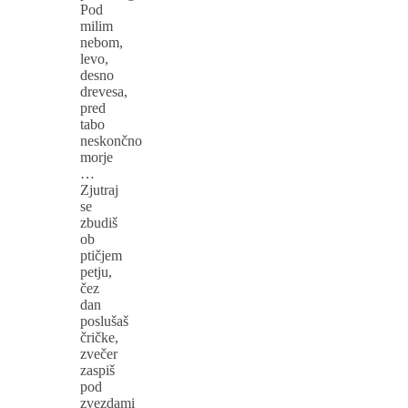
Pod
milim
nebom,
levo,
desno
drevesa,
pred
tabo
neskončno
morje
…
Zjutraj
se
zbudiš
ob
ptičjem
petju,
čez
dan
poslušaš
čričke,
zvečer
zaspiš
pod
zvezdami