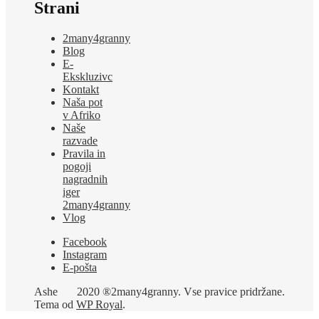
Strani
2many4granny
Blog
E-
Ekskluzivc
Kontakt
Naša pot
v Afriko
Naše
razvade
Pravila in
pogoji
nagradnih
iger
2many4granny
Vlog
Facebook
Instagram
E-pošta
Ashe
2020 ®2many4granny. Vse pravice pridržane.
Tema od
WP Royal
.