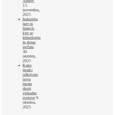
Andov
13.
novembra,
2025
Industrija
iger in
fintech:
kjer se
tehnologija
in denar
srečata
30.
oktobra,
2025
Kako
igralci
odkrivajo
nova
mesta
skozi
virtualne
svetove
9.
oktobra,
2025