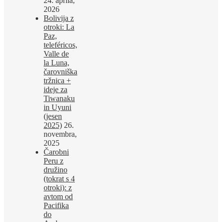
24. aprila,
2026
Bolivija z
otroki: La
Paz,
teleféricos,
Valle de
la Luna,
čarovniška
tržnica +
ideje za
Tiwanaku
in Uyuni
(jesen
2025)
26.
novembra,
2025
Čarobni
Peru z
družino
(tokrat s 4
otroki): z
avtom od
Pacifika
do