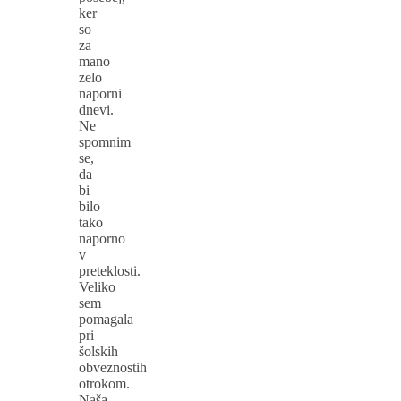
ker
so
za
mano
zelo
naporni
dnevi.
Ne
spomnim
se,
da
bi
bilo
tako
naporno
v
preteklosti.
Veliko
sem
pomagala
pri
šolskih
obveznostih
otrokom.
Naša