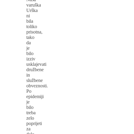
varuška
Urška
ni
bila
toliko
prisotna,
tako
da
je
bilo
izziv
usklajevati
družbene
in
službene
obveznosti.
Po
epidemiji
je
bilo
treba
zelo
poprijeti
za