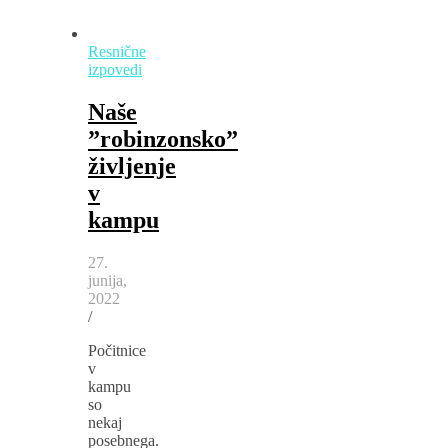
Resnične
izpovedi
Naše
”robinzonsko”
življenje
v
kampu
27.
junija,
2022
/
Počitnice
v
kampu
so
nekaj
posebnega.