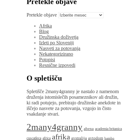
Pretekle objave
Pretekle objave
Afrika
Blog
Družinska doživetja
Izleti po Sloveniji
Nasveti za potovanja
Nekategorizirano
Potopisi
Resnične izpovedi
O spletišču
Spletišče 2many4granny je nastalo z namenom
druženja istomislečih posameznikov ali družin,
ki radi potujejo, prebirajo družinske anekdote in
iščejo nasvete za potovanja, vzgojo in čisto
vsakdanje stvari.
2many4granny
abena
academia britanica
afrika
avstralija
avtodom
cuscatleca
africa
bambo