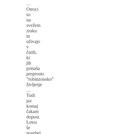
…
Otroci
so
na
svežem
zraku
in
uživajo
v
čarih,
ki
jih
prinaša
preprosto
”robinzonsko”
življenje
…
Tudi
jaz
komaj
čakam
dopust.
Letos
še
posebej,