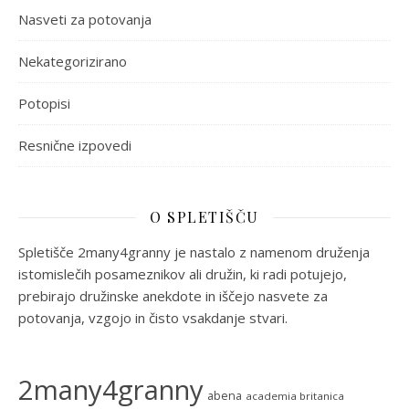
Nasveti za potovanja
Nekategorizirano
Potopisi
Resnične izpovedi
O SPLETIŠČU
Spletišče 2many4granny je nastalo z namenom druženja
istomislečih posameznikov ali družin, ki radi potujejo,
prebirajo družinske anekdote in iščejo nasvete za
potovanja, vzgojo in čisto vsakdanje stvari.
2many4granny
abena
academia britanica