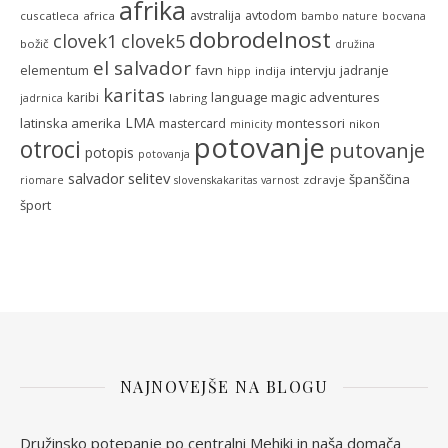
afrika
avstralija
avtodom
cuscatleca
africa
bambo nature
bocvana
dobrodelnost
clovek5
clovek1
božič
družina
el salvador
favn
intervju
elementum
jadranje
indija
hipp
karitas
language magic adventures
karibi
labring
jadrnica
LMA
latinska amerika
montessori
mastercard
nikon
minicity
potovanje
otroci
putovanje
potopis
potovanja
selitev
salvador
španščina
zdravje
riomare
slovenskakaritas
varnost
šport
NAJNOVEJŠE NA BLOGU
Družinsko potepanje po centralni Mehiki in naša domača