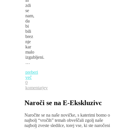
in
zdi
se
nam,
da
bi
bili
brez
nje
kar
malo
izgubljeni.
…
preberi
več
0
komentarjev
Naroči se na E-Ekskluzivc
Naročite se na naše novičke, s katerimi bomo o
najbolj “vročih” temah obveščali zgolj naše
najbolj zveste sledilce, torej vse, ki ste naročeni