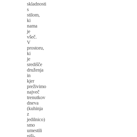
skladnosti
s
stilom,
ki
nama
je
všeč.
V
prostoru,
ki
je
središče
druženja
in
kjer
preživimo
največ
trenutkov
dneva
(kuhinja
z
jedilnico)
smo
umestili
piši-