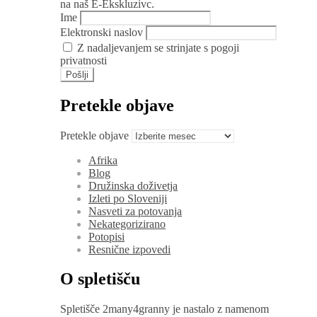
na naš E-Ekskluzivc.
Ime
Elektronski naslov
Z nadaljevanjem se strinjate s pogoji
privatnosti
Pretekle objave
Pretekle objave
Afrika
Blog
Družinska doživetja
Izleti po Sloveniji
Nasveti za potovanja
Nekategorizirano
Potopisi
Resnične izpovedi
O spletišču
Spletišče 2many4granny je nastalo z namenom