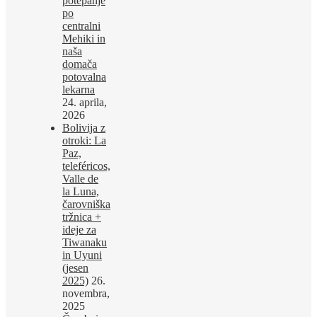
potepanje
po
centralni
Mehiki in
naša
domača
potovalna
lekarna
24. aprila,
2026
Bolivija z
otroki: La
Paz,
teleféricos,
Valle de
la Luna,
čarovniška
tržnica +
ideje za
Tiwanaku
in Uyuni
(jesen
2025)
26.
novembra,
2025