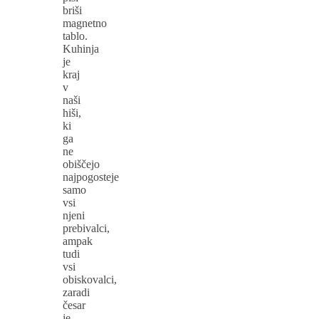
briši
magnetno
tablo.
Kuhinja
je
kraj
v
naši
hiši,
ki
ga
ne
obiščejo
najpogosteje
samo
vsi
njeni
prebivalci,
ampak
tudi
vsi
obiskovalci,
zaradi
česar
je