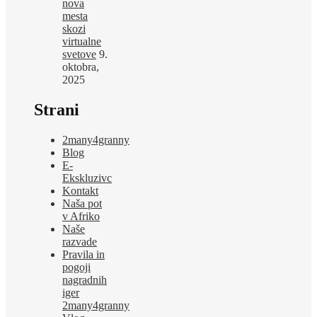
nova
mesta
skozi
virtualne
svetove
9.
oktobra,
2025
Strani
2many4granny
Blog
E-
Ekskluzivc
Kontakt
Naša pot
v Afriko
Naše
razvade
Pravila in
pogoji
nagradnih
iger
2many4granny