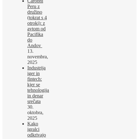
Čarobni
Peru z
družino
(tokrat s 4
otroki): z
avtom od
Pacifika
do
Andov
13.
novembra,
2025
Industrija
iger in
fintech:
kjer se
tehnologija
in denar
srečata
30.
oktobra,
2025
Kako
igralci
odkrivajo