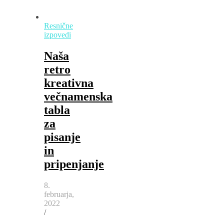
Resnične
izpovedi
Naša
retro
kreativna
večnamenska
tabla
za
pisanje
in
pripenjanje
8.
februarja,
2022
/