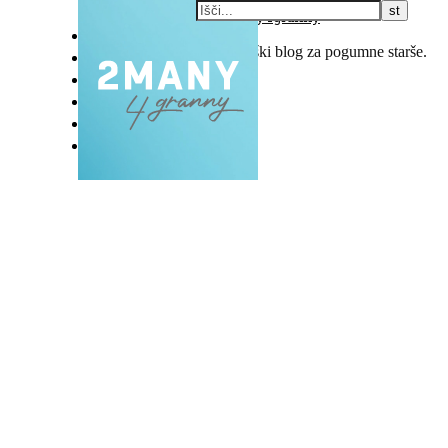
DOMOV
Popotniški blog za pogumne starše.
BLOG
VLOG
NAŠE RAZVADE
KONTAKT
E-EKSKLUZIVC