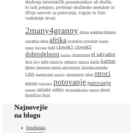
druženja istomislečih posameznikov ali družin,
ki radi potujejo, prebirajo družinske anekdote in
iščejo nasvete za potovanja, vzgojo in čisto
vsakdanje stvari.
2many4granny
abena
academia britanica
afrika
avstralija
avtodom
cuscatleca
africa
bambo
clovek1
clovek5
božič
nature
bocvana
dobrodelnost
el salvador
elementum
družina
karitas
favn
intervju
jadranje
karibi
indija
hipp
jadrnica
language magic adventures
latinska amerika
labring
otroci
LMA
montessori
mastercard
nikon
minicity
potovanje
putovanje
potopis
potovanja
salvador
selitev
zdravje
riomare
slovenskakaritas
varnost
španščina
šport
Najnovejše
na blogu
Družinsko