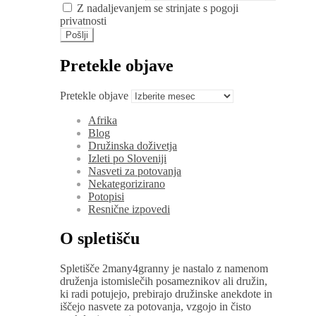
Z nadaljevanjem se strinjate s pogoji
privatnosti
Pretekle objave
Pretekle objave
Afrika
Blog
Družinska doživetja
Izleti po Sloveniji
Nasveti za potovanja
Nekategorizirano
Potopisi
Resnične izpovedi
O spletišču
Spletišče 2many4granny je nastalo z namenom
druženja istomislečih posameznikov ali družin,
ki radi potujejo, prebirajo družinske anekdote in
iščejo nasvete za potovanja, vzgojo in čisto