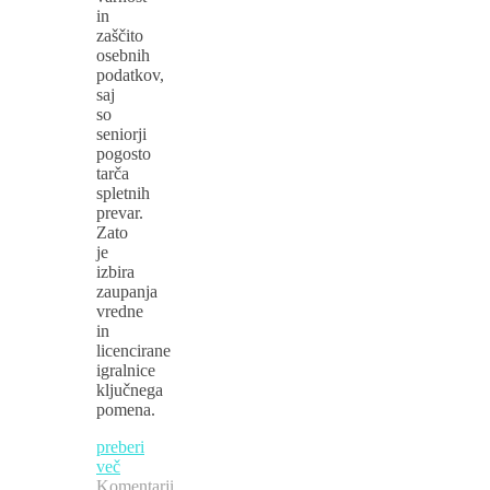
in
zaščito
osebnih
podatkov,
saj
so
seniorji
pogosto
tarča
spletnih
prevar.
Zato
je
izbira
zaupanja
vredne
in
licencirane
igralnice
ključnega
pomena.
preberi
več
Komentarji