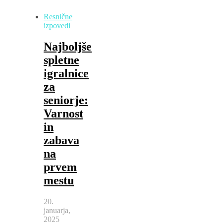
Resnične
izpovedi
Najboljše
spletne
igralnice
za
seniorje:
Varnost
in
zabava
na
prvem
mestu
20.
januarja,
2025