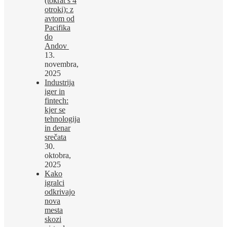
(tokrat s 4
otroki): z
avtom od
Pacifika
do
Andov
13.
novembra,
2025
Industrija
iger in
fintech:
kjer se
tehnologija
in denar
srečata
30.
oktobra,
2025
Kako
igralci
odkrivajo
nova
mesta
skozi