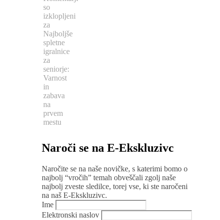
so
izklopljeni
za
Najboljše
spletne
igralnice
za
seniorje:
Varnost
in
zabava
na
prvem
mestu
Naroči se na E-Ekskluzivc
Naročite se na naše novičke, s katerimi bomo o
najbolj “vročih” temah obveščali zgolj naše
najbolj zveste sledilce, torej vse, ki ste naročeni
na naš E-Ekskluzivc.
Ime
Elektronski naslov