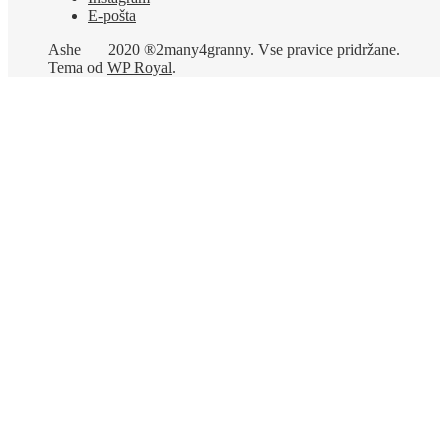
E-pošta
Ashe
2020 ®2many4granny. Vse pravice pridržane.
Tema od
WP Royal
.