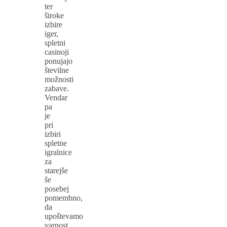
ter
široke
izbire
iger,
spletni
casinoji
ponujajo
številne
možnosti
zabave.
Vendar
pa
je
pri
izbiri
spletne
igralnice
za
starejše
še
posebej
pomembno,
da
upoštevamo
varnost