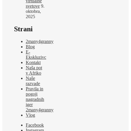
virtualne
svetove
9.
oktobra,
2025
Strani
2many4granny
Blog
E-
Ekskluzivc
Kontakt
Naša pot
v Afriko
Naše
razvade
Pravila in
pogoji
nagradnih
iger
2many4granny
Vlog
Facebook
Instagram