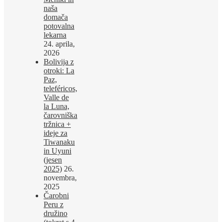
naša
domača
potovalna
lekarna
24. aprila,
2026
Bolivija z
otroki: La
Paz,
teleféricos,
Valle de
la Luna,
čarovniška
tržnica +
ideje za
Tiwanaku
in Uyuni
(jesen
2025)
26.
novembra,
2025
Čarobni
Peru z
družino