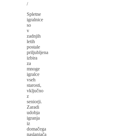
/
Spletne
igralnice
so
v
zadnjih
letih
postale
priljubljena
izbira
za
mnoge
igralce
vseh
starosti,
vključno
z
seniorji.
Zaradi
udobja
igranja
iz
domačega
naslanjača