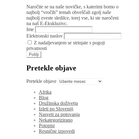
Naročite se na naše novičke, s katerimi bomo o
najbolj “vročih” temah obveščali zgolj naše
najbolj zveste sledilce, torej vse, ki ste naročeni
na naš E-Ekskluzivc.
Ime
Elektronski naslov
Z nadaljevanjem se strinjate s pogoji
privatnosti
Pretekle objave
Pretekle objave
Afrika
Blog
Družinska doživetja
Izleti po Sloveniji
Nasveti za potovanja
Nekategorizirano
Potopisi
Resnične izpovedi