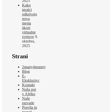
2025
Kako
igralci
odkrivajo
nova
mesta
skozi
virtualne
svetove
9.
oktobra,
2025
Strani
2many4granny
Blog
E-
Ekskluzivc
Kontakt
Naša pot
v Afriko
Naše
razvade
Pravila in
pogoji