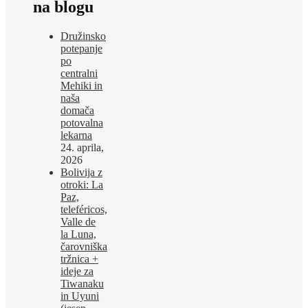
na blogu
Družinsko
potepanje
po
centralni
Mehiki in
naša
domača
potovalna
lekarna
24. aprila,
2026
Bolivija z
otroki: La
Paz,
teleféricos,
Valle de
la Luna,
čarovniška
tržnica +
ideje za
Tiwanaku
in Uyuni