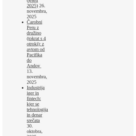
(jesen
2025)
26.
novembra,
2025
Čarobni
Peru z
družino
(tokrat s 4
otroki): z
avtom od
Pacifika
do
Andov
13.
novembra,
2025
Industrija
iger in
fintech:
kjer se
tehnologija
in denar
srečata
30.
oktobra,