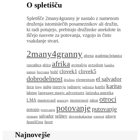
O spletišču
Spletišče 2many4granny je nastalo z namenom
druženja istomislečih posameznikov ali družin,
ki radi potujejo, prebirajo družinske anekdote in
iščejo nasvete za potovanja, vzgojo in čisto
vsakdanje stvari.
2many4granny
abena
academia britanica
afrika
avstralija
avtodom
cuscatleca
africa
bambo
clovek1
clovek5
božič
nature
bocvana
dobrodelnost
el salvador
elementum
družina
karitas
favn
intervju
jadranje
karibi
indija
hipp
jadrnica
language magic adventures
latinska amerika
labring
otroci
LMA
montessori
mastercard
nikon
minicity
potovanje
putovanje
potopis
potovanja
salvador
selitev
zdravje
riomare
slovenskakaritas
varnost
španščina
šport
Najnovejše