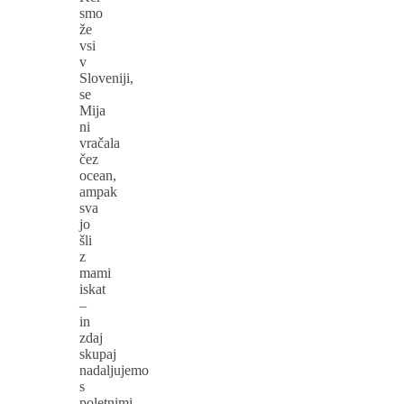
smo
že
vsi
v
Sloveniji,
se
Mija
ni
vračala
čez
ocean,
ampak
sva
jo
šli
z
mami
iskat
–
in
zdaj
skupaj
nadaljujemo
s
poletnimi