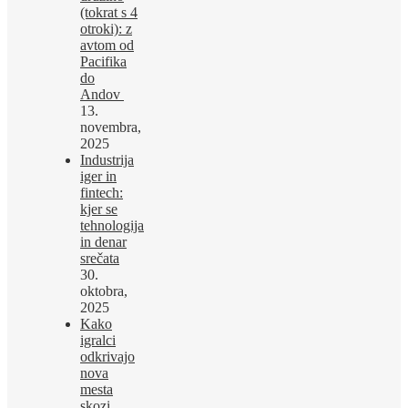
(tokrat s 4
otroki): z
avtom od
Pacifika
do
Andov
13.
novembra,
2025
Industrija
iger in
fintech:
kjer se
tehnologija
in denar
srečata
30.
oktobra,
2025
Kako
igralci
odkrivajo
nova
mesta
skozi