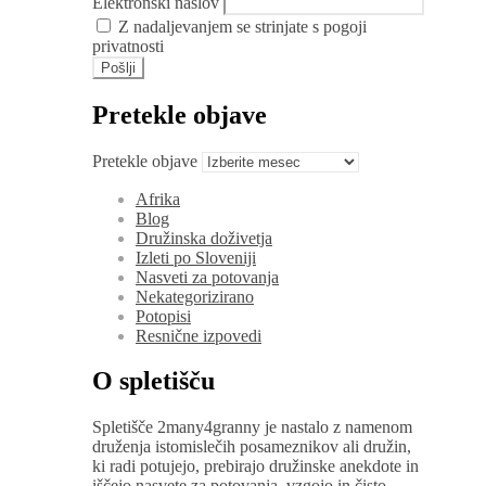
Elektronski naslov
Z nadaljevanjem se strinjate s pogoji
privatnosti
Pretekle objave
Pretekle objave
Afrika
Blog
Družinska doživetja
Izleti po Sloveniji
Nasveti za potovanja
Nekategorizirano
Potopisi
Resnične izpovedi
O spletišču
Spletišče 2many4granny je nastalo z namenom
druženja istomislečih posameznikov ali družin,
ki radi potujejo, prebirajo družinske anekdote in
iščejo nasvete za potovanja, vzgojo in čisto