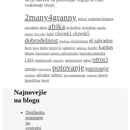
vsakdanje stvari.
2many4granny
abena
academia britanica
afrika
avstralija
avtodom
cuscatleca
africa
bambo
clovek1
clovek5
božič
nature
bocvana
dobrodelnost
el salvador
elementum
družina
karitas
favn
intervju
jadranje
karibi
indija
hipp
jadrnica
language magic adventures
latinska amerika
labring
otroci
LMA
montessori
mastercard
nikon
minicity
potovanje
putovanje
potopis
potovanja
salvador
selitev
zdravje
riomare
slovenskakaritas
varnost
španščina
šport
Najnovejše
na blogu
Družinsko
potepanje
po
centralni