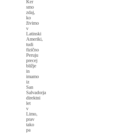
Ker
smo
zdaj,
ko
živimo
v
Latinski
Ameriki,
tudi
fizično
Peruju
precej
bližje
in
imamo
iz
San
Salvadorja
direktni
let
v
Limo,
prav
tako
pa