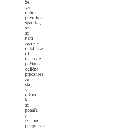
že
vsi
dobro
govorimo
špansko,
so
se
nam
zazdele
oktobrske
tri
tedenske
počitnice
odlična
priložnost
za
skok
v
državo,
ki
se
ponaša
z
izjemno
geografsko