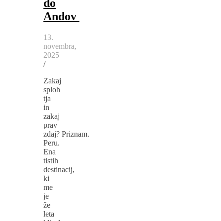
do
Andov
13.
novembra,
2025
/
Zakaj
sploh
tja
in
zakaj
prav
zdaj? Priznam.
Peru.
Ena
tistih
destinacij,
ki
me
je
že
leta