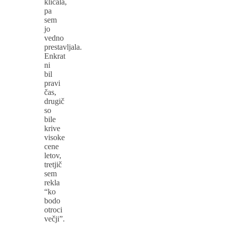
klicala,
pa
sem
jo
vedno
prestavljala.
Enkrat
ni
bil
pravi
čas,
drugič
so
bile
krive
visoke
cene
letov,
tretjič
sem
rekla
“ko
bodo
otroci
večji”.