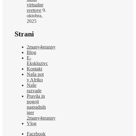
virtualne
svetove
9.
oktobra,
2025
Strani
2many4granny
Blog
E-
Ekskluzivc
Kontakt
Naša pot
v Afriko
Naše
razvade
Pravila in
pogoji
nagradnih
iger
2many4granny
Vlog
Facebook