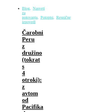
Blog
,
Nasveti
za
potovanja
,
Potopisi
,
Resnične
izpovedi
Čarobni
Peru
z
družino
(tokrat
s
4
otroki):
z
avtom
od
Pacifika