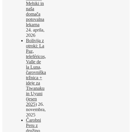
Mehiki in
naša
domača
potovalna
lekarna
24. aprila,
2026
Bolivija z
otroki: La
Paz,
teleféricos,
Valle de
la Luna,
čarovniška
tržnica +
ideje za
Tiwanaku
in Uyuni
(jesen
2025)
26.
novembra,
2025
Čarobni
Peru z
družino