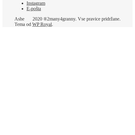
Instagram
E-pošta
Ashe
2020 ®2many4granny. Vse pravice pridržane.
Tema od
WP Royal
.