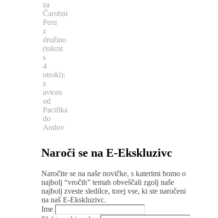
za
Čarobni
Peru
z
družino
(tokrat
s
4
otroki):
z
avtom
od
Pacifika
do
Andov
Naroči se na E-Ekskluzivc
Naročite se na naše novičke, s katerimi bomo o
najbolj “vročih” temah obveščali zgolj naše
najbolj zveste sledilce, torej vse, ki ste naročeni
na naš E-Ekskluzivc.
Ime