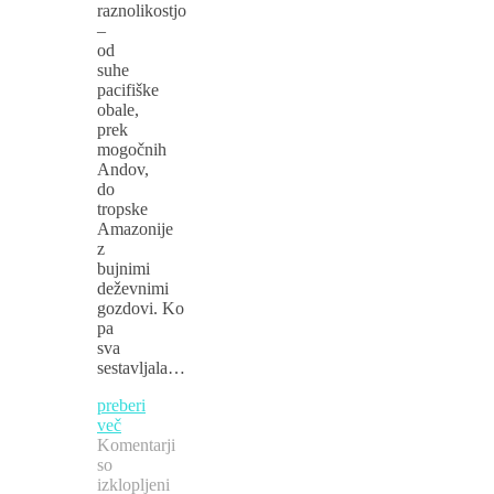
raznolikostjo
–
od
suhe
pacifiške
obale,
prek
mogočnih
Andov,
do
tropske
Amazonije
z
bujnimi
deževnimi
gozdovi. Ko
pa
sva
sestavljala…
preberi
več
Komentarji
so
izklopljeni