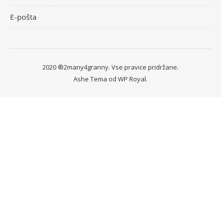
E-pošta
2020 ®2many4granny. Vse pravice pridržane.
Ashe Tema od
WP Royal
.