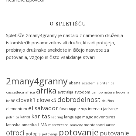
O SPLETIŠČU
Spletišče 2many4granny je nastalo z namenom druženja
istomislečih posameznikov ali družin, ki radi potujejo,
prebirajo družinske anekdote in iščejo nasvete za
potovanja, vzgojo in čisto vsakdanje stvari.
2many4granny
abena
academia britanica
afrika
avstralija
avtodom
cuscatleca
africa
bambo nature
bocvana
dobrodelnost
clovek5
clovek1
božič
družina
el salvador
favn
intervju
elementum
jadranje
indija
hipp
karitas
language magic adventures
karibi
labring
jadrnica
LMA
latinska amerika
montessori
mastercard
nikon
minicity
potovanje
otroci
putovanje
potopis
potovanja