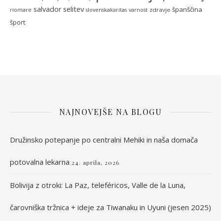
selitev
salvador
španščina
zdravje
riomare
slovenskakaritas
varnost
šport
NAJNOVEJŠE NA BLOGU
Družinsko potepanje po centralni Mehiki in naša domača
potovalna lekarna
24. aprila, 2026
Bolivija z otroki: La Paz, teleféricos, Valle de la Luna,
čarovniška tržnica + ideje za Tiwanaku in Uyuni (jesen 2025)