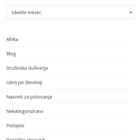
Pretekle objave
Afrika
Blog
Družinska doživetja
Izleti po Sloveniji
Nasveti za potovanja
Nekategorizirano
Potopisi
Resnične izpovedi