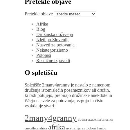
Pretekle objave
Pretekle objave
Afrika
Blog
Družinska doživetja
Izleti po Sloveniji
Nasveti za potovanja
Nekategorizirano
Potopisi
Resnične izpovedi
O spletišču
Spletišče 2many4granny je nastalo z namenom
druženja istomislečih posameznikov ali družin,
ki radi potujejo, prebirajo družinske anekdote in
iščejo nasvete za potovanja, vzgojo in čisto
vsakdanje stvari.
2many4granny
abena
academia britanica
afrika
avstralija
avtodom
cuscatleca
africa
bambo