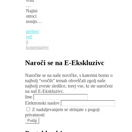
vrsti
…
Najini
otroci
nosijo…
preberi
več
0
komentarjev
Naroči se na E-Ekskluzivc
Naročite se na naše novičke, s katerimi bomo o
najbolj “vročih” temah obveščali zgolj naše
najbolj zveste sledilce, torej vse, ki ste naročeni
na naš E-Ekskluzivc.
Ime
Elektronski naslov
Z nadaljevanjem se strinjate s pogoji
privatnosti