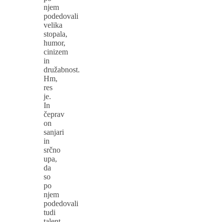
njem
podedovali
velika
stopala,
humor,
cinizem
in
družabnost.
Hm,
res
je.
In
čeprav
on
sanjari
in
srčno
upa,
da
so
po
njem
podedovali
tudi
talent