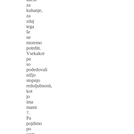
za
kuhanje,
za
zdaj
tega
še
ne
moremo
potrditi.
Vsekakor
pa
so
podedovali
nižjo
stopnjo
redoljubnosti,
kot
jo
ima
mami
?.
Pa
pojdimo
po