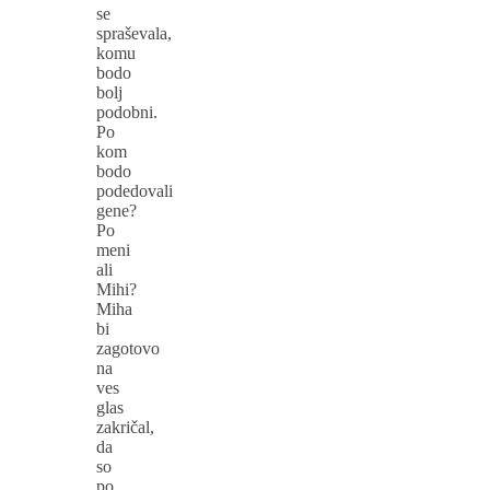
se
spraševala,
komu
bodo
bolj
podobni.
Po
kom
bodo
podedovali
gene?
Po
meni
ali
Mihi?
Miha
bi
zagotovo
na
ves
glas
zakričal,
da
so
po