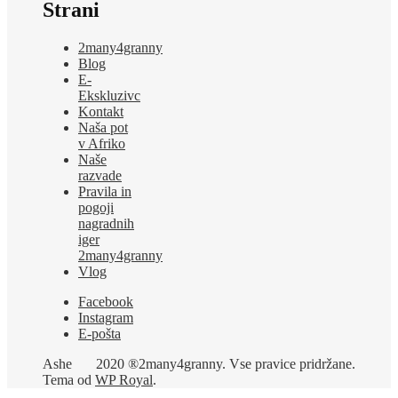
Strani
2many4granny
Blog
E-
Ekskluzivc
Kontakt
Naša pot
v Afriko
Naše
razvade
Pravila in
pogoji
nagradnih
iger
2many4granny
Vlog
Facebook
Instagram
E-pošta
Ashe
2020 ®2many4granny. Vse pravice pridržane.
Tema od
WP Royal
.