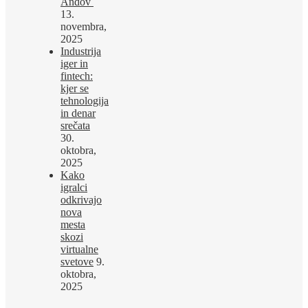
Andov
13.
novembra,
2025
Industrija
iger in
fintech:
kjer se
tehnologija
in denar
srečata
30.
oktobra,
2025
Kako
igralci
odkrivajo
nova
mesta
skozi
virtualne
svetove
9.
oktobra,
2025