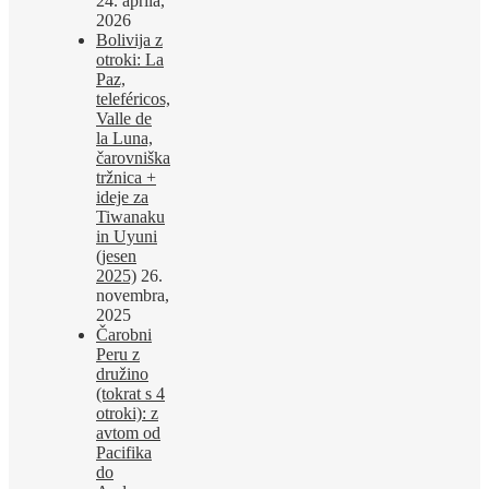
24. aprila,
2026
Bolivija z
otroki: La
Paz,
teleféricos,
Valle de
la Luna,
čarovniška
tržnica +
ideje za
Tiwanaku
in Uyuni
(jesen
2025)
26.
novembra,
2025
Čarobni
Peru z
družino
(tokrat s 4
otroki): z
avtom od
Pacifika
do