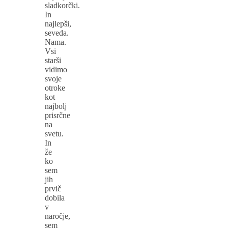
sladkorčki.
In
najlepši,
seveda.
Nama.
Vsi
starši
vidimo
svoje
otroke
kot
najbolj
prisrčne
na
svetu.
In
že
ko
sem
jih
prvič
dobila
v
naročje,
sem