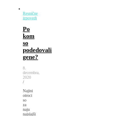
Resnične
izpovedi
Po
kom
so
podedovali
gene?
8.
decembra,
2020
/
Najini
otroci
so
za
naju
najslajši