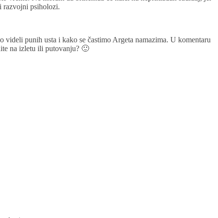
 razvojni psiholozi.
rno videli punih usta i kako se častimo Argeta namazima. U komentaru
te na izletu ili putovanju? 🙂