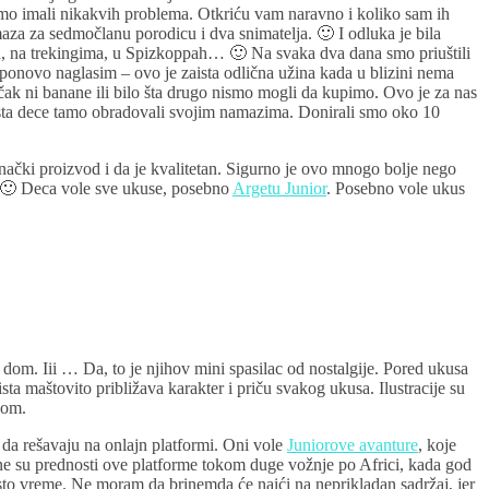
ismo imali nikakvih problema. Otkriću vam naravno i koliko sam ih
a za sedmočlanu porodicu i dva snimatelja. 🙂 I odluka je bila
ma, na trekingima, u Spizkoppah… 🙂 Na svaka dva dana smo priuštili
onovo naglasim – ovo je zaista odlična užina kada u blizini nema
čak ni banane ili bilo šta drugo nismo mogli da kupimo. Ovo je za nas
sta dece tamo obradovali svojim namazima. Donirali smo oko 10
nački proizvod i da je kvalitetan. Sigurno je ovo mnogo bolje nego
e. 🙂 Deca vole sve ukuse, posebno
Argetu Junior
. Posebno vole ukus
om. Iii … Da, to je njihov mini spasilac od nostalgije. Pored ukusa
aista maštovito približava karakter i priču svakog ukusa. Ilustracije su
dom.
 da rešavaju na onlajn platformi. Oni vole
Juniorove avanture
, koje
jne su prednosti ove platforme tokom duge vožnje po Africi, kada god
isto vreme. Ne moram da brinemda će naići na neprikladan sadržaj, jer