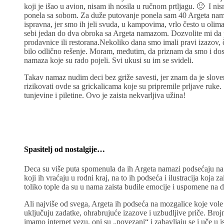
koji je išao u avion, nisam ih nosila u ručnom prtljagu. 🙂 I n
ponela sa sobom. Za duže putovanje ponela sam 40 Argeta namaz
ispravna, jer smo ih jeli svuda, u kampovima, vrlo često u oli
sebi jedan do dva obroka sa Argeta namazom. Dozvolite mi da p
prodavnice ili restorana.Nekoliko dana smo imali pravi izazov, 
bilo odlično rešenje. Moram, međutim, da priznam da smo i do
namaza koje su rado pojeli. Svi ukusi su im se svideli.
Takav namaz nudim deci bez griže savesti, jer znam da je slove
rizikovati ovde sa grickalicama koje su pripremile prljave ruk
tunjevine i piletine. Ovo je zaista nekvarljiva užina!
Spasitelj od nostalgije…
Deca su više puta spomenula da ih Argeta namazi podsećaju na d
koji ih vraćaju u rodni kraj, na to ih podseća i ilustracija koja z
toliko tople da su u nama zaista budile emocije i uspomene na 
Ali najviše od svega, Argeta ih podseća na mozgalice koje vole
uključuju zadatke, ohrabrujuće izazove i uzbudljive priče. Bro
imamo internet vezu, oni su „povezani“ i zabavljaju se i uče u 