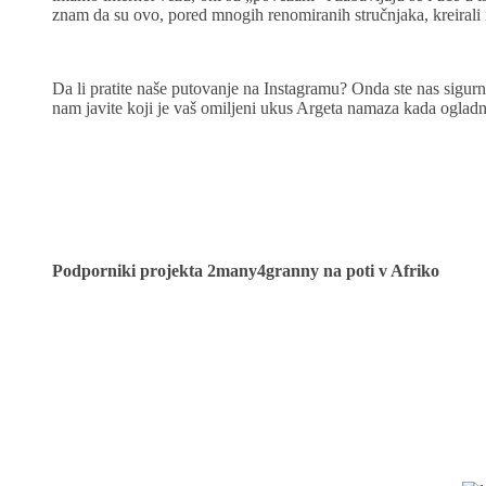
znam da su ovo, pored mnogih renomiranih stručnjaka, kreirali i
Da li pratite naše putovanje na Instagramu? Onda ste nas sigu
nam javite koji je vaš omiljeni ukus Argeta namaza kada ogladni
Podporniki projekta 2many4granny na poti v Afriko