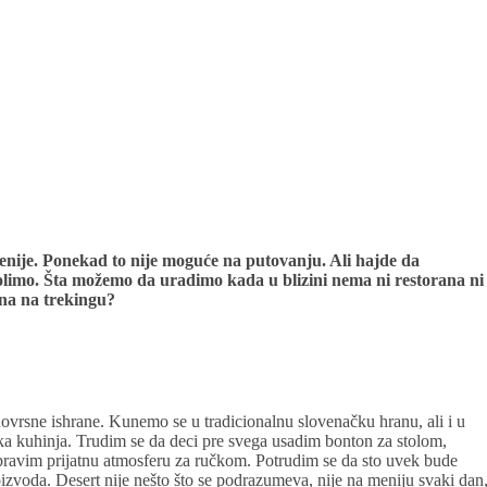
enije. Ponekad to nije moguće na putovanju. Ali hajde da
imo. Šta možemo da uradimo kada u blizini nema ni restorana ni
na na trekingu?
znovrsne ishrane. Kunemo se u tradicionalnu slovenačku hranu, ali i u
čka kuhinja. Trudim se da deci pre svega usadim bonton za stolom,
pravim prijatnu atmosferu za ručkom. Potrudim se da sto uvek bude
izvoda. Desert nije nešto što se podrazumeva, nije na meniju svaki dan