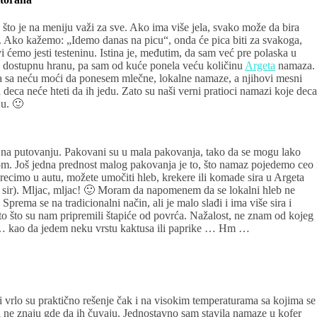
to je na meniju važi za sve. Ako ima više jela, svako može da bira
 sve. Ako kažemo: „Idemo danas na picu“, onda će pica biti za svakoga,
ćemo jesti testeninu. Istina je, međutim, da sam već pre polaska u
i dostupnu hranu, pa sam od kuće ponela veću količinu
Argeta
namaza.
a sa neću moći da ponesem mlečne, lokalne namaze, a njihovi mesni
 deca neće hteti da ih jedu. Zato su naši verni pratioci namazi koje deca
ju. 🙂
st na putovanju. Pakovani su u mala pakovanja, tako da se mogu lako
om. Još jedna prednost malog pakovanja je to, što namaz pojedemo ceo 
cimo u autu, možete umočiti hleb, krekere ili komade sira u Argeta
o sir). Mljac, mljac! 🙂 Moram da napomenem da se lokalni hleb ne
prema se na tradicionalni način, ali je malo slađi i ima više sira i
o što su nam pripremili štapiće od povrća. Nažalost, ne znam od kojeg
 … kao da jedem neku vrstu kaktusa ili paprike … Hm …
i vrlo su praktično rešenje čak i na visokim temperaturama sa kojima se
ji ne znaju gde da ih čuvaju. Jednostavno sam stavila namaze u kofer