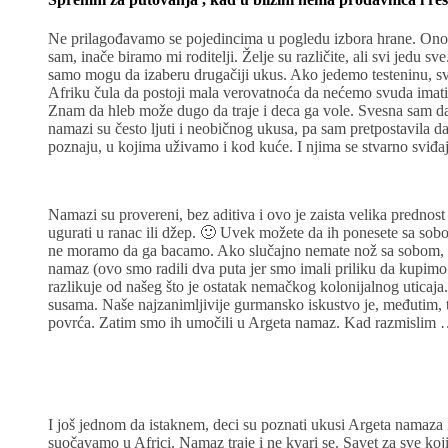
Ne prilagođavamo se pojedincima u pogledu izbora hrane. Ono š
sam, inače biramo mi roditelji. Želje su različite, ali svi jedu
samo mogu da izaberu drugačiji ukus. Ako jedemo testeninu, svi 
Afriku čula da postoji mala verovatnoća da nećemo svuda imat
Znam da hleb može dugo da traje i deca ga vole. Svesna sam d
namazi su često ljuti i neobičnog ukusa, pa sam pretpostavila da
poznaju, u kojima uživamo i kod kuće. I njima se stvarno sviđa
Namazi su provereni, bez aditiva i ovo je zaista velika predno
ugurati u ranac ili džep. 🙂 Uvek možete da ih ponesete sa sob
ne moramo da ga bacamo. Ako slučajno nemate nož sa sobom, re
namaz (ovo smo radili dva puta jer smo imali priliku da kupim
razlikuje od našeg što je ostatak nemačkog kolonijalnog uticaja. S
susama. Naše najzanimljivije gurmansko iskustvo je, međutim, t
povrća. Zatim smo ih umočili u Argeta namaz. Kad razmislim
I još jednom da istaknem, deci su poznati ukusi Argeta namaza 
suočavamo u Africi. Namaz traje i ne kvari se. Savet za sve ko