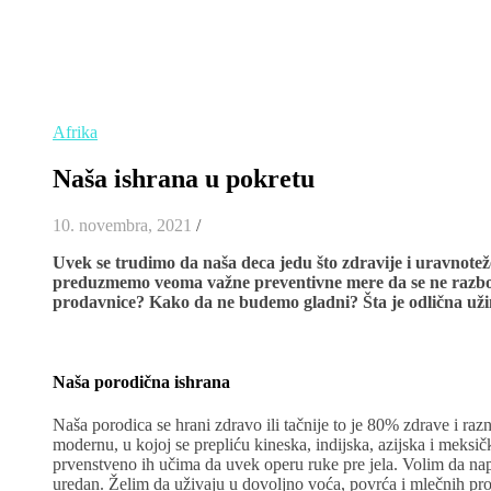
Afrika
Naša ishrana u pokretu
10. novembra, 2021
/
Uvek se trudimo da naša deca jedu što zdravije i uravnotež
preduzmemo veoma važne preventivne mere da se ne razbol
prodavnice? Kako da ne budemo gladni? Šta je odlična uži
Naša porodična ishrana
Naša porodica se hrani zdravo ili tačnije to je 80% zdrave i ra
modernu, u kojoj se prepliću kineska, indijska, azijska i meksi
prvenstveno ih učima da uvek operu ruke pre jela. Volim da na
uredan. Želim da uživaju u dovoljno voća, povrća i mlečnih pro