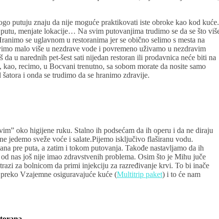
o putuju znaju da nije moguće praktikovati iste obroke kao kod kuće.
 putu, menjate lokacije… Na svim putovanjima trudimo se da se što viš
Hranimo se uglavnom u restoranima jer se obično selimo s mesta na
lovimo malo više u nezdrave vode i povremeno uživamo u nezdravim
 u narednih pet-šest sati nijedan restoran ili prodavnica neće biti na
, kao, recimo, u Bocvani trenutno, sa sobom morate da nosite samo
 šatora i onda se trudimo da se hranimo zdravije.
vim” oko higijene ruku. Stalno ih podsećam da ih operu i da ne diraju
 jedemo sveže voće i salate.Pijemo isključivo flaširanu vodu.
na pre puta, a zatim i tokom putovanja. Takođe nastavljamo da ih
o od nas još nije imao zdravstvenih problema. Osim što je Mihu juče
razi za bolnicom da primi injekciju za razređivanje krvi. To bi inače
vu preko Vzajemne osiguravajuće kuće (
Multitrip paket
) i to će nam
storana