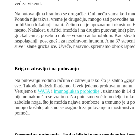
već za vikend.
Na putovanjima hranimo se drugačije. Oni među vama koji mnog
Ponuda nije takva, vreme je drugačije, mnogo sati provodite na
približimo lokalnojishrani. Želimo da je upoznamo i okusimo. 
mesto. Nažalost, u Africi (možda i na drugim putovanjima) p
grickalicama, posebno dok se vozimo automobilom. Kad shvatiš da
raspolaganji, posegneš i za nezdravom hranom. A na 37 stepeni
suve i slane grickalice. Uveče, naravno, spremamo obrok ispred
Briga o zdravlju i na putovanju
Na putovanju vodimo računa o zdravlju tako što ja stalno „gnja
sve. Takođe ih dezinfikujemo. Uvek jedemo prokuvanu hranu, ne
Verujemo u
WAIA
i
Imunoglukan probiotike
, uzimamo ih 14 da
pijemo nakon što se vratimo. Na putu smo već tri nedelje i nik
zabolela noga, što je možda najava tromboze, a trenutno je u pot
mnogo koštalo, ali smo se osigurali za putovanje u inostranst
pomoći.
Spremni za putovanja , kad u blizini nema prodavnica i re