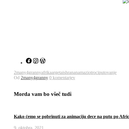
2many4granny
afrika
argeta
ishrana
namazi
otroci
putovanje
Od
2many4granny
0 komentarjev
Morda vam bo všeč tudi
Kako ćemo se pobrinuti za animaciju dece na putu po Afric
9. oktobra, 2021