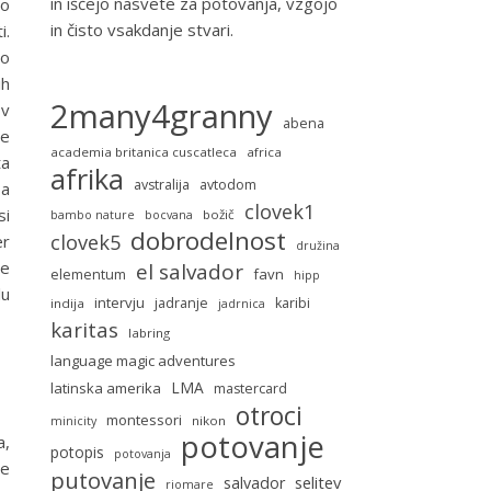
in iščejo nasvete za potovanja, vzgojo
jo
in čisto vsakdanje stvari.
i.
jo
ih
2many4granny
 v
abena
ne
academia britanica cuscatleca
africa
ta
afrika
avstralija
avtodom
 a
clovek1
si
božič
bambo nature
bocvana
dobrodelnost
clovek5
er
družina
je
el salvador
favn
elementum
hipp
lu
intervju
jadranje
karibi
indija
jadrnica
karitas
labring
language magic adventures
LMA
latinska amerika
mastercard
otroci
montessori
nikon
minicity
potovanje
a,
potopis
potovanja
ne
putovanje
selitev
salvador
riomare