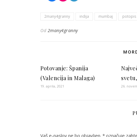
2many4granny
indija
mumbaj
potopis
Od
2many4granny
MORD
Potovanje: Španija
Najve
(Valencija in Malaga)
svetu
19. aprila, 2021
26. nove
P
Vaš e-naslov ne bo objavljen.
*
označuje zahte