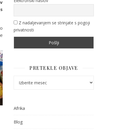
Elektronski naslov
ev
es
Z nadaljevanjem se strinjate s pogoji
no
privatnosti
ve
PRETEKLE OBJAVE
Pretekle objave
Afrika
Blog