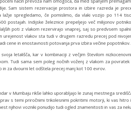
. Ta poceni način prevoza nam omogoča, da med spanjem premaga
je. Sam sistem rezervacije prostora in izbire razreda je prec
 pa lažje spregledamo, če pomislimo, da vlaki vozijo po 114 tis
7500 postajah. Indijske železnice prepeljejo več milijonov potnik
jših poti z vlakom rezervirajo vnaprej, saj so predvsem spalni
n urejenost vlakov sta tudi v drugem razredu precej pod nivoj
radi cene in enostavnosti potovanja prva izbira večine popotnikov.
 svoja letališča, kar v kombinaciji z večjim številom nizkocenovn
vlakom. Tudi sama sem poleg nočnih voženj z vlakom za povratek
o in za dvourni let odštela precej manj kot 100 evrov.
vendar v Mumbaju rikše lahko uporabljajo le zunaj mestnega središč
rav s temi priročnimi trikolesnimi pokritimi motorji, ki vas hitro 
mest njihovi vozniki ponudijo tudi ogled znamenitosti in vas za nek