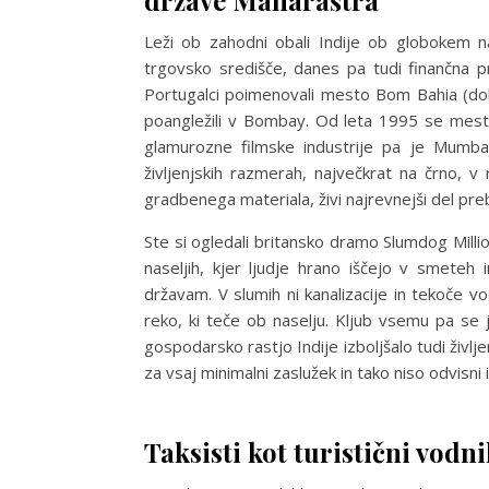
Leži ob zahodni obali Indije ob globokem n
trgovsko središče, danes pa tudi finančna pr
Portugalci poimenovali mesto Bom Bahia (dob
poangležili v Bombay. Od leta 1995 se mest
glamurozne filmske industrije pa je Mumba
življenjskih razmerah, največkrat na črno, v
gradbenega materiala, živi najrevnejši del preb
Ste si ogledali britansko dramo Slumdog Million
naseljih, kjer ljudje hrano iščejo v smeteh
državam. V slumih ni kanalizacije in tekoče vo
reko, ki teče ob naselju. Kljub vsemu pa se 
gospodarsko rastjo Indije izboljšalo tudi življe
za vsaj minimalni zaslužek in tako niso odvisni 
Taksisti kot turistični vodni