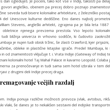
dan ogleduješ. Je poceni, tako kot vse v Indiji, taksisti pa dela
lidno govori angleško, obenem pa precej dobro poznajo znamenitost
ne seveda tudi bisere kolonialne arhitekture, z železniško posta
04 del Unescove kulturne dediščine. Eno danes najbolj prometn
illiam Stevens, angleški arhitekt, zgrajena pa je bila leta 1887
50. obletnice njenega prevzema prestola. Vso lepoto kolonial
tudi bližnja univerza in vrhovno sodišče, ki čudovito zaokroži
baja je nujen tudi obisk tržnic, še zlasti Crawford, kjer prijazni,
začimbe, obleke in plastične kitajske igrače. Predel Mumbaja, ki 
 od znamenitosti vključuje t. i. Vrata Indije (Gateway of India) t
ani kolonialni hotel Taj Mahal Palace in kavarno Leopold. Colaba 
primerna za prenočevanje in tudi sama sem hotel izbrala v tem de
avi z drugimi deli Indije precej draga.
premagovanje večjih razdalj
. Indija ponuja različne možnosti prevoza (vlak, avtobus, rikš
jski vlaki, še danes je to nekakšen sestavni del indijske transport