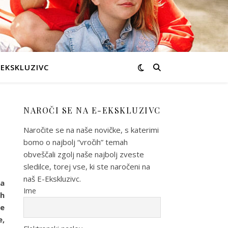
-EKSKLUZIVC
NAROČI SE NA E-EKSKLUZIVC
Naročite se na naše novičke, s katerimi
bomo o najbolj “vročih” temah
obveščali zgolj naše najbolj zveste
sledilce, torej vse, ki ste naročeni na
naš E-Ekskluzivc.
na
Ime
ih
je
e,