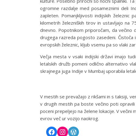
kulture. Posebno priročni so nočni spalniki
ogromne razdalje med posameznimi deli Indi
zapleten. Pomanjkljivosti indijskih železnic
kilometrih železniških tirov in ustavljajo na 
dnevno. Popotnikom priporočam, da večino dal
drugega razreda pogosto zasedeni. Čistoča i
evropskih železnic, kljub vsemu pa so vlaki za
Večja mesta v vsaki indijski državi imajo tudi
letalskih družb pomeni odlično alternativo 
skrajnega juga Indije v Mumbaj uporabila letal
V mestih se prevažajo z rikšami in s taksiji, 
v drugih mestih pa boste večino poti opravili p
poceni prepeljejo na želene lokacije. V večini 
evrov več ur vozijo naokrog.