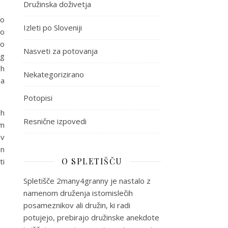
Družinska doživetja
no
Izleti po Sloveniji
so
to
Nasveti za potovanja
eg
ih
Nekategorizirano
ga
Potopisi
ih
Resnične izpovedi
im
 v
in
O SPLETIŠČU
ti
Spletišče 2many4granny je nastalo z
namenom druženja istomislečih
posameznikov ali družin, ki radi
potujejo, prebirajo družinske anekdote