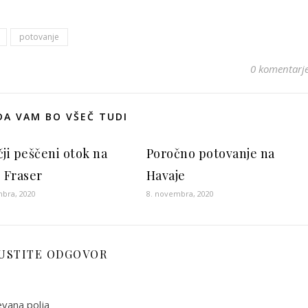
potovanje
0 komentarj
A VAM BO VŠEČ TUDI
čji peščeni otok na
Poročno potovanje na
, Fraser
Havaje
mbra, 2020
8. novembra, 2020
USTITE ODGOVOR
vana polja