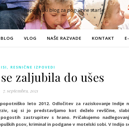
Popotniški blog za pogumne starše.
BLOG
VLOG
NAŠE RAZVADE
KONTAKT
E
,
ISI
RESNIČNE IZPOVEDI
 se zaljubila do ušes
7. septembra, 2021
popotniško leto 2012. Odločitev za raziskovanje Indije 
ziv, saj si jo predstavljamo kot deželo revščine, slab
 pogostih zastrupitev s hrano. Pričakujemo nadlegovan
uških psov, kriminal in podgane v motelski sobi. V Indijo s