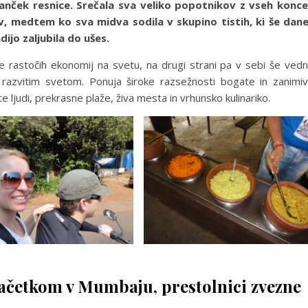
e kanček resnice. Srečala sva veliko popotnikov z vseh konc
, medtem ko sva midva sodila v skupino tistih, ki še dan
dijo zaljubila do ušes.
e rastočih ekonomij na svetu, na drugi strani pa v sebi še ved
a razvitim svetom. Ponuja široke razsežnosti bogate in zanimi
e ljudi, prekrasne plaže, živa mesta in vrhunsko kulinariko.
začetkom v Mumbaju, prestolnici zvezne