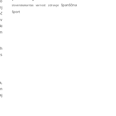
mo
španščina
zdravje
slovenskakaritas
varnost
ej
šport
oč
ov
ki
em
ih
 s
a,
in
aj