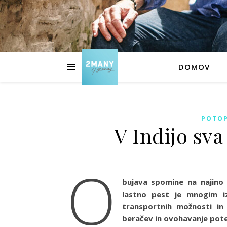
DOMOV
POTOP
V Indijo sva
O
bujava spomine na najino 
lastno pest je mnogim iz
transportnih možnosti in
beračev in ovohavanje potep