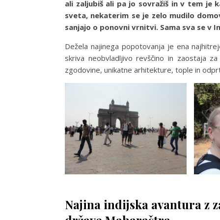
ali zaljubiš ali pa jo sovražiš in v tem j
sveta, nekaterim se je zelo mudilo domov
sanjajo o ponovni vrnitvi. Sama sva se v In
Dežela najinega popotovanja je ena najhitrej
skriva neobvladljivo revščino in zaostaja z
zgodovine, unikatne arhitekture, tople in odprt
Najina indijska avantura z 
države Maharaštra