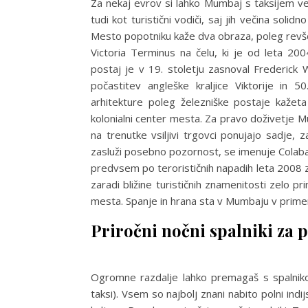
Za nekaj evrov si lahko Mumbaj s taksijem ves 
tudi kot turistični vodiči, saj jih večina so
Mesto popotniku kaže dva obraza, poleg revšči
Victoria Terminus na čelu, ki je od leta 20
postaj je v 19. stoletju zasnoval Frederick W
počastitev angleške kraljice Viktorije in 
arhitekture poleg železniške postaje kažeta 
kolonialni center mesta. Za pravo doživetje Mum
na trenutke vsiljivi trgovci ponujajo sadje, 
zasluži posebno pozornost, se imenuje Colaba in
predvsem po terorističnih napadih leta 2008 zn
zaradi bližine turističnih znamenitosti zelo 
mesta. Spanje in hrana sta v Mumbaju v primerj
Priročni nočni spalniki za 
Ogromne razdalje lahko premagaš s spalnikom
taksi). Vsem so najbolj znani nabito polni indi