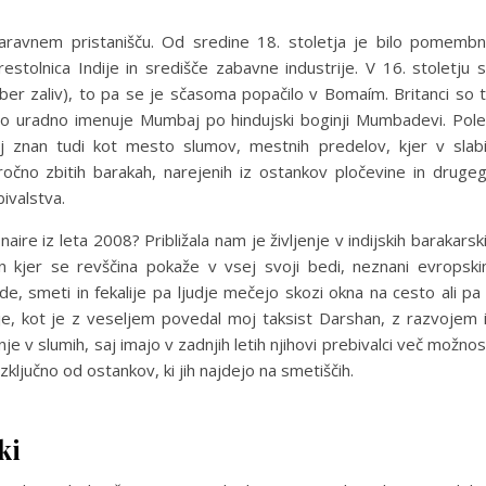
aravnem pristanišču. Od sredine 18. stoletja je bilo pomemb
estolnica Indije in središče zabavne industrije. V 16. stoletju 
er zaliv), to pa se je sčasoma popačilo v Bomaím. Britanci so 
o uradno imenuje Mumbaj po hindujski boginji Mumbadevi. Pol
j znan tudi kot mesto slumov, mestnih predelov, kjer v slab
 ročno zbitih barakah, narejenih iz ostankov pločevine in druge
ivalstva.
aire iz leta 2008? Približala nam je življenje v indijskih barakarsk
 in kjer se revščina pokaže v vsej svoji bedi, neznani evropsk
de, smeti in fekalije pa ljudje mečejo skozi okna na cesto ali pa
je, kot je z veseljem povedal moj taksist Darshan, z razvojem 
nje v slumih, saj imajo v zadnjih letih njihovi prebivalci več možnos
izključno od ostankov, ki jih najdejo na smetiščih.
ki