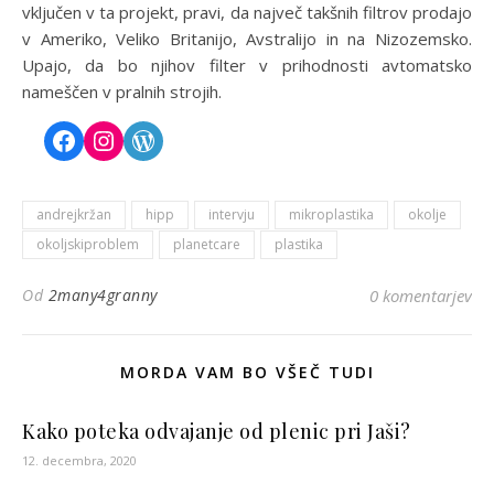
vključen v ta projekt, pravi, da največ takšnih filtrov prodajo
v Ameriko, Veliko Britanijo, Avstralijo in na Nizozemsko.
Upajo, da bo njihov filter v prihodnosti avtomatsko
nameščen v pralnih strojih.
andrejkržan
hipp
intervju
mikroplastika
okolje
okoljskiproblem
planetcare
plastika
Od
2many4granny
0 komentarjev
MORDA VAM BO VŠEČ TUDI
Kako poteka odvajanje od plenic pri Jaši?
12. decembra, 2020