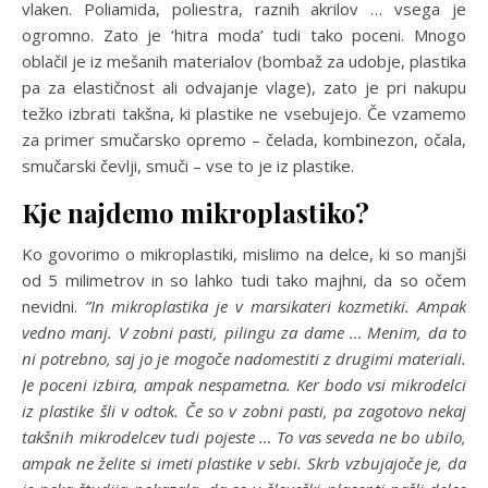
vlaken. Poliamida, poliestra, raznih akrilov … vsega je
ogromno. Zato je ‘hitra moda’ tudi tako poceni. Mnogo
oblačil je iz mešanih materialov (bombaž za udobje, plastika
pa za elastičnost ali odvajanje vlage), zato je pri nakupu
težko izbrati takšna, ki plastike ne vsebujejo. Če vzamemo
za primer smučarsko opremo – čelada, kombinezon, očala,
smučarski čevlji, smuči – vse to je iz plastike.
Kje najdemo mikroplastiko?
Ko govorimo o mikroplastiki, mislimo na delce, ki so manjši
od 5 milimetrov in so lahko tudi tako majhni, da so očem
nevidni.
”In mikroplastika je v marsikateri kozmetiki. Ampak
vedno manj. V zobni pasti, pilingu za dame … Menim, da to
ni potrebno, saj jo je mogoče nadomestiti z drugimi materiali.
Je poceni izbira, ampak nespametna. Ker bodo vsi mikrodelci
iz plastike šli v odtok. Če so v zobni pasti, pa zagotovo nekaj
takšnih mikrodelcev tudi pojeste … To vas seveda ne bo ubilo,
ampak ne želite si imeti plastike v sebi. Skrb vzbujajoče je, da