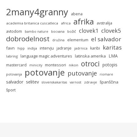
2many4granny
abena
afrika
avstralija
academia britanica cuscatleca
africa
clovek5
clovek1
avtodom
božič
bambo nature
bocvana
dobrodelnost
el salvador
elementum
družina
karitas
favn
intervju
jadranje
karibi
indija
hipp
jadrnica
LMA
language magic adventures
latinska amerika
labring
otroci
potopis
montessori
mastercard
nikon
minicity
potovanje
putovanje
potovanja
riomare
selitev
salvador
španščina
zdravje
slovenskakaritas
varnost
šport