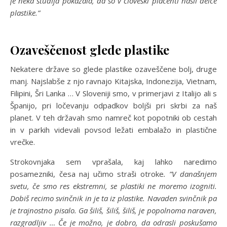
je neka študija pokazala, da so v človeški placenti našli delce
plastike.”
Ozaveščenost glede plastike
Nekatere države so glede plastike ozaveščene bolj, druge
manj. Najslabše z njo ravnajo Kitajska, Indonezija, Vietnam,
Filipini, Šri Lanka … V Sloveniji smo, v primerjavi z Italijo ali s
Španijo, pri ločevanju odpadkov boljši pri skrbi za naš
planet. V teh državah smo namreč kot popotniki ob cestah
in v parkih videvali povsod ležati embalažo in plastične
vrečke.
Strokovnjaka sem vprašala, kaj lahko naredimo
posamezniki, česa naj učimo straši otroke
. ”V današnjem
svetu, če smo res ekstremni, se plastiki ne moremo izogniti.
Dobiš recimo svinčnik in je ta iz plastike. Navaden svinčnik pa
je trajnostno pisalo. Ga šiliš, šiliš, šiliš, je popolnoma naraven,
razgradljiv … Če je možno, je dobro, da odrasli poskušamo