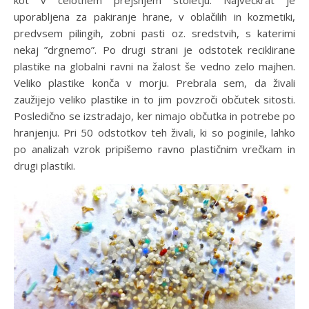
kot v celotnem prejšnjem stoletju. Največkrat je
uporabljena za pakiranje hrane, v oblačilih in kozmetiki,
predvsem pilingih, zobni pasti oz. sredstvih, s katerimi
nekaj ”drgnemo”. Po drugi strani je odstotek reciklirane
plastike na globalni ravni na žalost še vedno zelo majhen.
Veliko plastike konča v morju. Prebrala sem, da živali
zaužijejo veliko plastike in to jim povzroči občutek sitosti.
Posledično se izstradajo, ker nimajo občutka in potrebe po
hranjenju. Pri 50 odstotkov teh živali, ki so poginile, lahko
po analizah vzrok pripišemo ravno plastičnim vrečkam in
drugi plastiki.