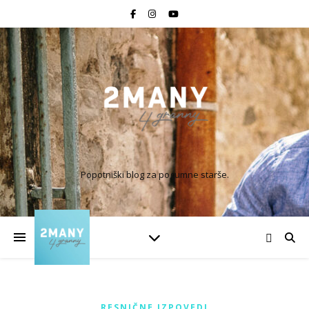
Popotniški blog za pogumne starše.
RESNIČNE IZPOVEDI