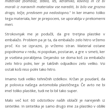
materiale (bombaž, steklo, les, keramiko, kovino) in če bi
morali iz naravnih materialov vse narediti, bi bilo vse grozno
drago, težje, predvsem pa nedostopno.
” In ker imamo toliko
tega materiala, ker je prepoceni, se uporablja v prekomerni
meri.
Strokovnjak me je podučil, da gre tretjina plastike v
embalažo. Problem pa je ta, da embalažo zelo hitro vržemo
proč. Ko se izprazni, jo vržemo stran. Material ostane
popolnoma v redu, ni popokan, postaran, a gre v smeti, ker
je vsebina porabljena. Dejansko se doma koš za embalažo
zelo hitro polni, ker je takšnih odpadkov zelo veliko. Vsi
ostali koši niso polni tako hitro.
Imamo tudi veliko tehničnih izdelkov. Kržan je poudaril, da
je polovica našega avtomobila plastičnega. Če avto ne bi
imel toliko plastike, tudi ne bi bil tako super.
Malo več kot 60 odstotkov naših oblačil je narejenih iz
sintetike. In sintetika je samo drugo ime za plastiko v obliki