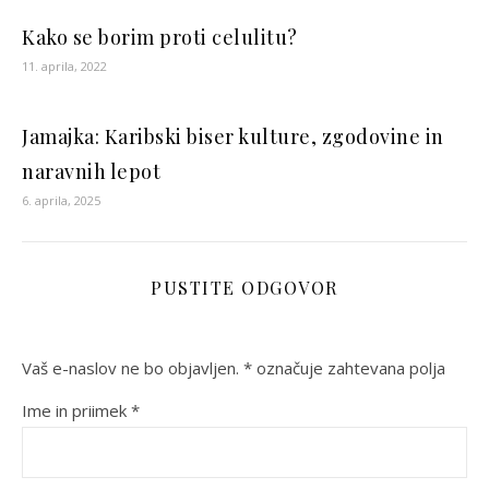
Kako se borim proti celulitu?
11. aprila, 2022
Jamajka: Karibski biser kulture, zgodovine in
naravnih lepot
6. aprila, 2025
PUSTITE ODGOVOR
Vaš e-naslov ne bo objavljen.
*
označuje zahtevana polja
Ime in priimek
*