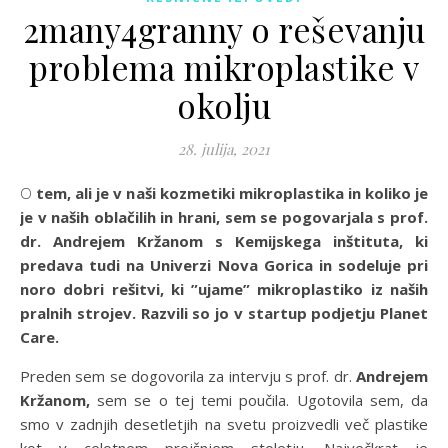
2many4granny o reševanju
problema mikroplastike v
okolju
28. julija, 2021
O tem, ali je v naši kozmetiki mikroplastika in koliko je
je v naših oblačilih in hrani, sem se pogovarjala s prof.
dr. Andrejem Kržanom s Kemijskega inštituta, ki
predava tudi na Univerzi Nova Gorica in sodeluje pri
noro dobri rešitvi, ki ”ujame” mikroplastiko iz naših
pralnih strojev. Razvili so jo v startup podjetju Planet
Care.
Preden sem se dogovorila za intervju s prof. dr.
Andrejem
Kržanom,
sem se o tej temi poučila. Ugotovila sem, da
smo v zadnjih desetletjih na svetu proizvedli več plastike