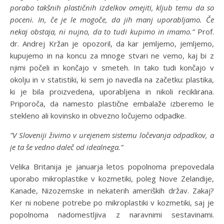
porabo takšnih plastičnih izdelkov omejiti, kljub temu da so
poceni. In, če je le mogoče, da jih manj uporabljamo. Če
nekaj obstaja, ni nujno, da to tudi kupimo in imamo.”
Prof.
dr. Andrej Kržan je opozoril, da kar jemljemo, jemljemo,
kupujemo in na koncu za mnoge stvari ne vemo, kaj bi z
njimi počeli in končajo v smeteh. In tako tudi končajo v
okolju in v statistiki, ki sem jo navedla na začetku: plastika,
ki je bila proizvedena, uporabljena in nikoli reciklirana.
Priporoča, da namesto plastične embalaže izberemo le
stekleno ali kovinsko in obvezno ločujemo odpadke.
”V Sloveniji živimo v urejenem sistemu ločevanja odpadkov, a
je ta še vedno daleč od idealnega.”
Velika Britanija je januarja letos popolnoma prepovedala
uporabo mikroplastike v kozmetiki, poleg Nove Zelandije,
Kanade, Nizozemske in nekaterih ameriških držav. Zakaj?
Ker ni nobene potrebe po mikroplastiki v kozmetiki, saj je
popolnoma nadomestljiva z naravnimi sestavinami.