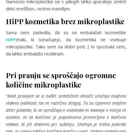
Namesto mikroplastike se v pilingih lahko uporabijo zmleti
delci oreščkov, recimo mandljev.
HiPP kozmetika brez mikroplastike
Sama sem zasledila, da so na embalažah kozmetike
HiPP
znaki, ki označujejo, da kozmetika ne vsebuje
mikroplastike. Tako sem na dobri poti. J In spoznala sem,
da lahko embalažo recikliram.
Pri pranju se sproščajo ogromne
količine mikroplastike
”Med pranjem se iz naših sintetičnih oblačil izločajo majhna
vlakna (velikosti las in različno dolga). To so izjemno majhni
delci plastike, ki se sproščajo v vodotoke in kasneje v morja in
oceane. In ta količina je popolnoma primerljiva s količino
vlaken, ki jih dobimo pri sušenju. Slednja je treba pobrati
ven. In ravno takšna količina konča v vodi. Vlakna nadaljujejo