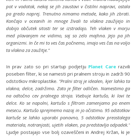
pot v vodotok, nekaj se jih zaustavi v čistilni napravi, ostala
pa gredo naprej. Trenutno nimamo metode, kako jih zbrati.
Končajo v oceanih in mnoge živali ta vlakna zaužijejo in
dobijo občutek sitosti ter se izstradajo. Teh vlaken v morju
med plavanjem ne vidimo, saj so zelo majhna. Jejo pa jih
organizmi. In če mi to ves čas počnemo, imajo ves čas na voljo
ta vlakna za zaužitje.”
In prav zato so pri startup podjetju
Planet Care
razvili
poseben filter, ki se namesti pri pralnem stroju in zadrži 90
odstotkov mikroplastike.
”Pralni stroj je idealen, kjer lahko ta
vlakna, delce, zadržimo. Zato je filter odličen. Namestimo ga
na odtočno cev pralnega stroja. Vsebuje kartušo, ki lovi te
delce. Ko se napolni, kartušo s filtrom zamenjamo po enem
mesecu. Kartušo sprejmemo nazaj in jo očistimo. 95 odstotkov
kartuše se lahko uporabi ponovno, 5 odstotkov preostalega
materiala, notranjosti, ujetih vlaken, pa predstavlja odpadek.”
Ljudje postajajo vse bolj ozaveščeni in Andrej Kržan, ki je