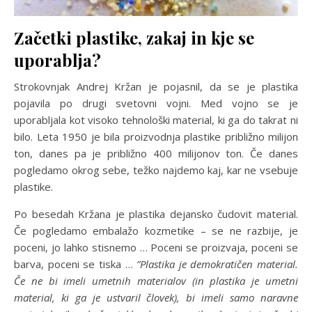
Začetki plastike, zakaj in kje se
uporablja?
Strokovnjak Andrej Kržan je pojasnil, da se je plastika
pojavila po drugi svetovni vojni. Med vojno se je
uporabljala kot visoko tehnološki material, ki ga do takrat ni
bilo. Leta 1950 je bila proizvodnja plastike približno milijon
ton, danes pa je približno 400 milijonov ton. Če danes
pogledamo okrog sebe, težko najdemo kaj, kar ne vsebuje
plastike.
Po besedah Kržana je plastika dejansko čudovit material.
Če pogledamo embalažo kozmetike – se ne razbije, je
poceni, jo lahko stisnemo … Poceni se proizvaja, poceni se
barva, poceni se tiska …
”Plastika je demokratičen material.
Če ne bi imeli umetnih materialov (in plastika je umetni
material, ki ga je ustvaril človek), bi imeli samo naravne